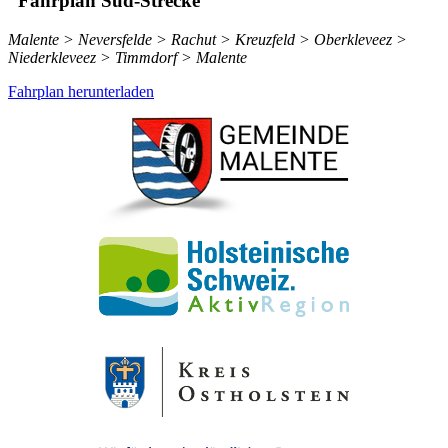
Fahrplan Süd-Strecke
Malente > Neversfelde > Rachut > Kreuzfeld > Oberkleveez >
Niederkleveez > Timmdorf > Malente
Fahrplan herunterladen