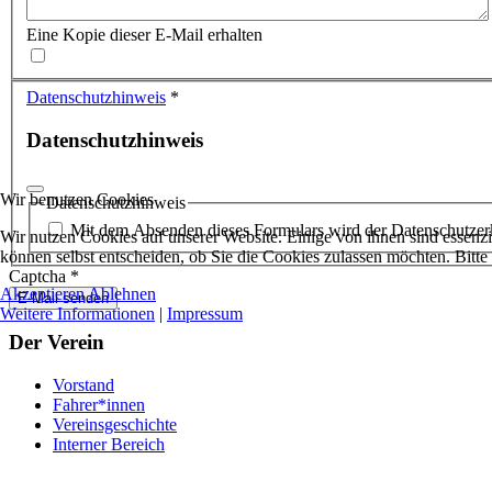
Eine Kopie dieser E-Mail erhalten
Datenschutzhinweis
*
Datenschutzhinweis
Wir benutzen Cookies
Datenschutzhinweis
Mit dem Absenden dieses Formulars wird der Datenschutzerk
Wir nutzen Cookies auf unserer Website. Einige von ihnen sind essenzi
können selbst entscheiden, ob Sie die Cookies zulassen möchten. Bitte
Captcha
*
Akzeptieren
Ablehnen
E-Mail senden
Weitere Informationen
|
Impressum
Der Verein
Vorstand
Fahrer*innen
Vereinsgeschichte
Interner Bereich