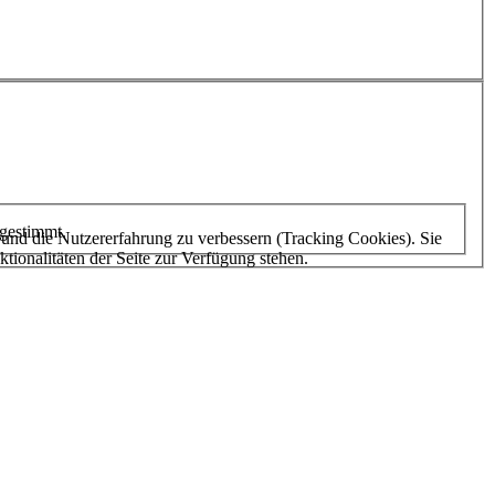
ugestimmt.
e und die Nutzererfahrung zu verbessern (Tracking Cookies). Sie
tionalitäten der Seite zur Verfügung stehen.