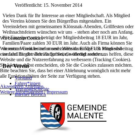
Veröffentlicht: 15. November 2014
Vielen Dank für Ihr Interesse an einer Mitgliedschaft. Als Mitglied
des Vereins können Sie den BürgerBus mitgestalten. Ein
Vereinsleben mit gemeinsamen Klönsnak-Abenden, Grillfesten oder
Weihnachtsfeiern wünschen wir uns - stehen aber noch am Anfang.
Für Einzelpersonen beträgt der Mitgliedsbeitrag 18 EUR im Jahr,
Wir benutzen Cookies
Familien/Paare zahlen 30 EUR im Jahr. Auch als Firma können Sie
Wir nutzen Cookies auf unserer Website. Einige von ihnen sind
unserem Verein beitreten und zahlen dann 50 EUR Mitgliedsbeitrag
essenziell für den Betrieb der Seite, während andere uns helfen, diese
im Jahr. Es gibt viele Aufgaben, die erledigt werden...
Website und die Nutzererfahrung zu verbessern (Tracking Cookies).
Sie können selbst entscheiden, ob Sie die Cookies zulassen möchten.
Der Verein
Bitte beachten Sie, dass bei einer Ablehnung womöglich nicht mehr
alle Funktionalitäten der Seite zur Verfügung stehen.
Vorstand
Fahrer*innen
Akzeptieren
Ablehnen
Vereinsgeschichte
Weitere Informationen
|
Impressum
Interner Bereich